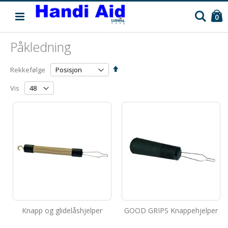
C
Søk
pr
0
Påkledning
Angi
Rekkefølge
synkende
retning
Vis
Knapp og glidelåshjelper
GOOD GRIPS Knappehjelper