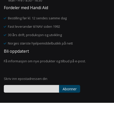
Man - Fre / 8:30 - 16:30
Fordeler med Handi Aid
Bestilling før kl. 12 sendes samme dag
Fast leverandør til NAV siden 1992
30 års drift, produksjon og utvikling
Norges største hjelpemiddelbutikk på nett
Bli oppdatert
Få informasjon om nye produkter og tilbud på e-post.
Skriv inn epostadressen din
Abonner
Registrer
deg
for