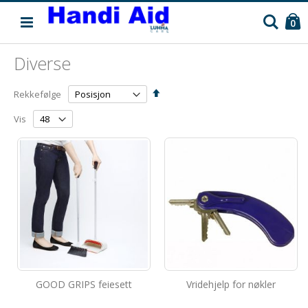
C
Søk
pr
0
Diverse
Angi
Rekkefølge
synkende
retning
Vis
GOOD GRIPS feiesett
Vridehjelp for nøkler