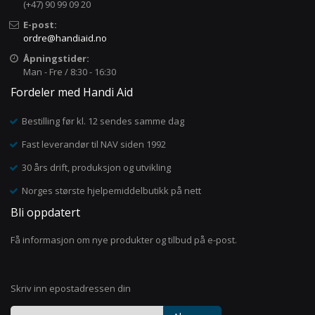
(+47) 90 99 09 20
E-post:
ordre@handiaid.no
Åpningstider:
Man - Fre / 8:30 - 16:30
Fordeler med Handi Aid
Bestilling før kl. 12 sendes samme dag
Fast leverandør til NAV siden 1992
30 års drift, produksjon og utvikling
Norges største hjelpemiddelbutikk på nett
Bli oppdatert
Få informasjon om nye produkter og tilbud på e-post.
Skriv inn epostadressen din