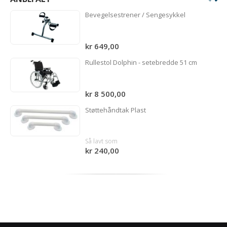
Bevegelsestrener / Sengesykkel
kr 649,00
Rullestol Dolphin - setebredde 51 cm
kr 8 500,00
Støttehåndtak Plast
Så lavt som
kr 240,00