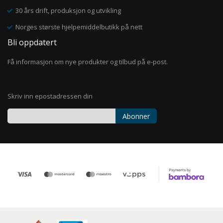
30 års drift, produksjon og utvikling
Norges største hjelpemiddelbutikk på nett
Bli oppdatert
Få informasjon om nye produkter og tilbud på e-post.
Skriv inn epostadressen din
Abonner
Registrer
deg
for
vårt
nyhetsbrev: