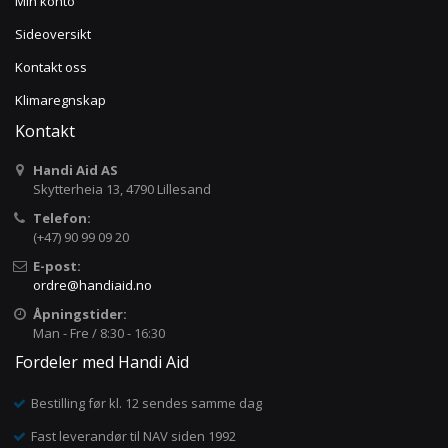
Min konto
Sideoversikt
Kontakt oss
Klimaregnskap
Kontakt
Handi Aid AS
Skytterheia 13, 4790 Lillesand
Telefon:
(+47) 90 99 09 20
E-post:
ordre@handiaid.no
Åpningstider:
Man - Fre / 8:30 - 16:30
Fordeler med Handi Aid
Bestilling før kl. 12 sendes samme dag
Fast leverandør til NAV siden 1992