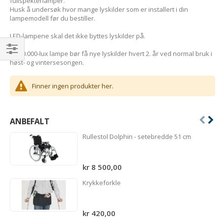
fullspekterlamper.
Husk å undersøk hvor mange lyskilder som er installert i din
lampemodell før du bestiller.
LED-lampene skal det ikke byttes lyskilder på.
En 10.000-lux lampe bør få nye lyskilder hvert 2. år ved normal bruk i
Handle
høst- og vintersesongen.
etter
Finner ingen produkter her.
ANBEFALT
Rullestol Dolphin - setebredde 51 cm
kr 8 500,00
Krykkeforkle
kr 420,00