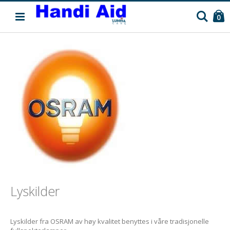
C
Søk
pr
0
Lyskilder
Lyskilder fra OSRAM av høy kvalitet benyttes i våre tradisjonelle