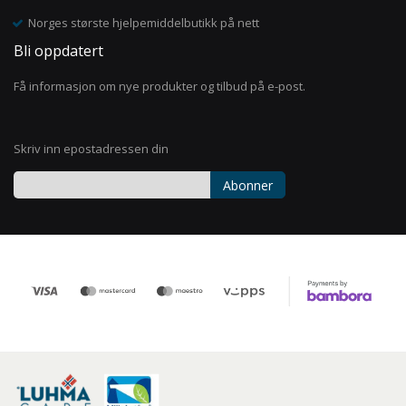
Norges største hjelpemiddelbutikk på nett
Bli oppdatert
Få informasjon om nye produkter og tilbud på e-post.
Skriv inn epostadressen din
Abonner
Registrer
deg
for
vårt
nyhetsbrev: