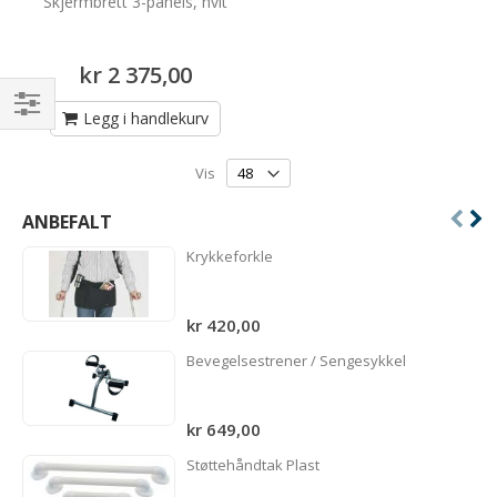
Skjermbrett 3-panels, hvit
kr 2 375,00
Legg i handlekurv
Handle
etter
Vis
ANBEFALT
Krykkeforkle
kr 420,00
Bevegelsestrener / Sengesykkel
kr 649,00
Støttehåndtak Plast