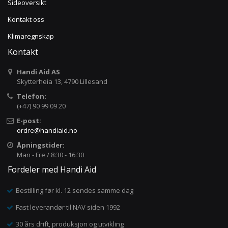
Sideoversikt
Kontakt oss
Klimaregnskap
Kontakt
Handi Aid AS
Skytterheia 13, 4790 Lillesand
Telefon:
(+47) 90 99 09 20
E-post:
ordre@handiaid.no
Åpningstider:
Man - Fre / 8:30 - 16:30
Fordeler med Handi Aid
Bestilling før kl. 12 sendes samme dag
Fast leverandør til NAV siden 1992
30 års drift, produksjon og utvikling