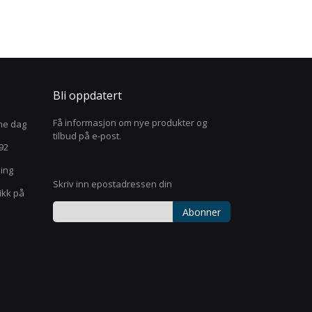
Bli oppdatert
Få informasjon om nye produkter og
mme dag
tilbud på e-post.
992
ling
Skriv inn epostadressen din
ikk på
Abonner
Registrer
deg
for
vårt
nyhetsbrev: