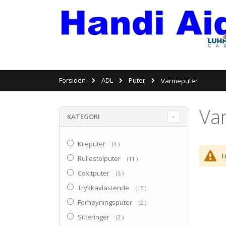
ADL
Puter
Forsiden
Varmeputer
Va
KATEGORI
Kileputer
produkter
4
F
Rullestolputer
produkter
11
Coxitputer
produkter
5
Trykkavlastende
produkter
15
Forhøyningsputer
produkter
2
Sitteringer
produkter
2