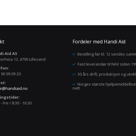
kt
Fordeler med Handi Aid
i Aid AS
Bestilling før kl. 12 sendes sa
terheia 13, 4790 Lillesand
Fast leverandør til NAV siden 1
efon:
 90 99 09 20
30 års drift, produksjon og utvik
st:
Norges største hjelpemiddelbut
nett
e@handiaid.no
ingstider:
 Fre / 8:30 - 16:30