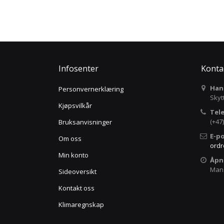
Infosenter
Konta
Hand
Personvernerklæring
Skyt
Kjøpsvilkår
Tel
(+47)
Bruksanvisninger
E-po
Om oss
ordr
Min konto
Åpn
Man -
Sideoversikt
Kontakt oss
Klimaregnskap