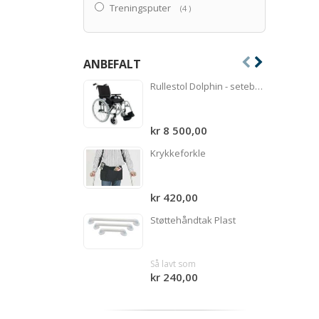
Treningsputer
produkter
4
ANBEFALT
Rullestol Dolphin - setebredde 51 cm
kr 8 500,00
Krykkeforkle
kr 420,00
Støttehåndtak Plast
Så lavt som
kr 240,00