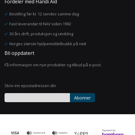
Fordeler med Handi Aid
Bestilling før kl. 12 sendes samme dag
Fast leverandør til NAV siden 1992
30 års drift, produksjon og utvikling
Norges største hjelpemiddelbutikk på nett
Bli oppdatert
Få informasjon om nye produkter og tilbud på e-post.
Skriv inn epostadressen din
Abonner
Registrer
deg
for
vårt
nyhetsbrev: