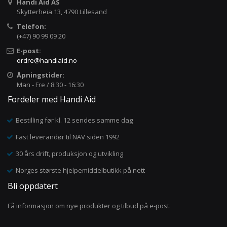
Handi Aid AS
Skytterheia 13, 4790 Lillesand
Telefon:
(+47) 90 99 09 20
E-post:
ordre@handiaid.no
Åpningstider:
Man - Fre / 8:30 - 16:30
Fordeler med Handi Aid
Bestilling før kl. 12 sendes samme dag
Fast leverandør til NAV siden 1992
30 års drift, produksjon og utvikling
Norges største hjelpemiddelbutikk på nett
Bli oppdatert
Få informasjon om nye produkter og tilbud på e-post.