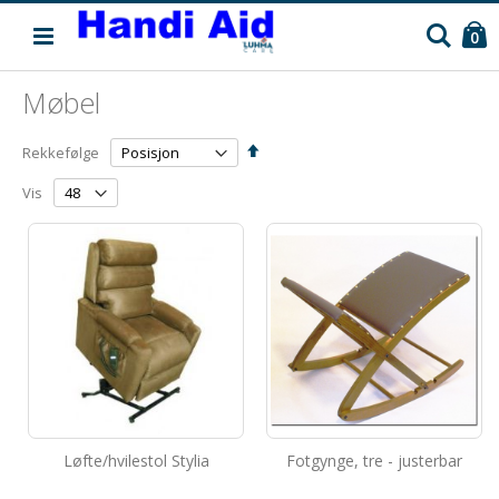
C
Søk
pr
0
Møbel
Angi
Rekkefølge
synkende
retning
Vis
Løfte/hvilestol Stylia
Fotgynge, tre - justerbar