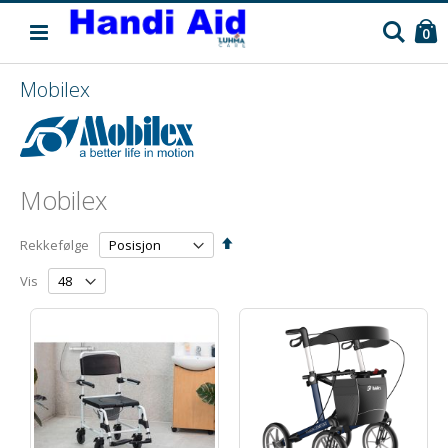
C
Søk
pr
0
Mobilex
Mobilex
Angi
Rekkefølge
synkende
retning
Vis