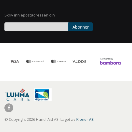
Skriv inn epostadressen din
Abonner
Registrer
deg
for
vårt
nyhetsbrev:
© Copyright 2026 Handi Aid AS. Laget av
Kloner AS