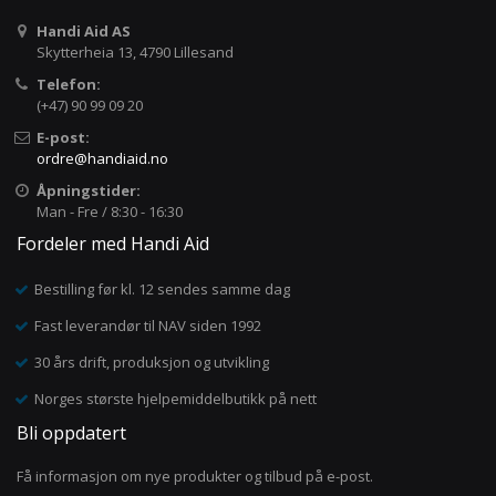
Handi Aid AS
Skytterheia 13, 4790 Lillesand
Telefon:
(+47) 90 99 09 20
E-post:
ordre@handiaid.no
Åpningstider:
Man - Fre / 8:30 - 16:30
Fordeler med Handi Aid
Bestilling før kl. 12 sendes samme dag
Fast leverandør til NAV siden 1992
30 års drift, produksjon og utvikling
Norges største hjelpemiddelbutikk på nett
Bli oppdatert
Få informasjon om nye produkter og tilbud på e-post.