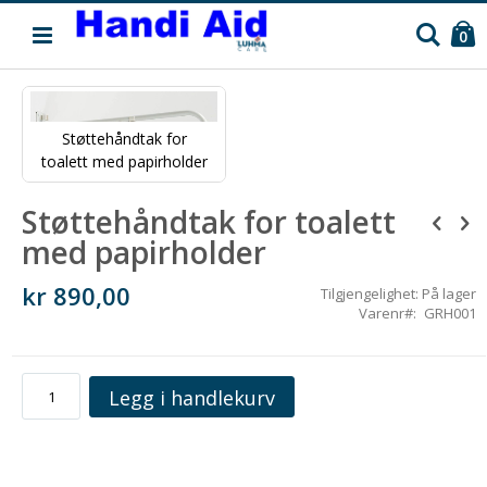
C
Søk
pr
0
Skip
to
the
Støttehåndtak for
end
toalett med papirholder
of
the
Skip
Støttehåndtak for toalett
images
to
gallery
the
med papirholder
beginning
of
kr 890,00
the
Tilgjengelighet:
På lager
images
Varenr
GRH001
gallery
Legg i handlekurv