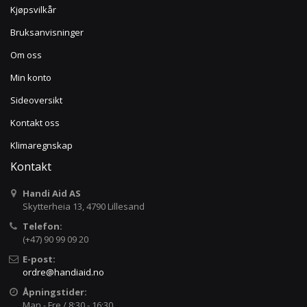
Kjøpsvilkår
Bruksanvisninger
Om oss
Min konto
Sideoversikt
Kontakt oss
Klimaregnskap
Kontakt
Handi Aid AS
Skytterheia 13, 4790 Lillesand
Telefon:
(+47) 90 99 09 20
E-post:
ordre@handiaid.no
Åpningstider:
Man - Fre / 8:30 - 16:30