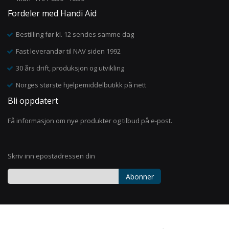
Fordeler med Handi Aid
Bestilling før kl. 12 sendes samme dag
Fast leverandør til NAV siden 1992
30 års drift, produksjon og utvikling
Norges største hjelpemiddelbutikk på nett
Bli oppdatert
Få informasjon om nye produkter og tilbud på e-post.
Skriv inn epostadressen din
Abonner
Registrer
deg
for
vårt